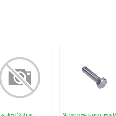
a za drvo 12.0 mm
Mašinski vijak, ceo navoj, 