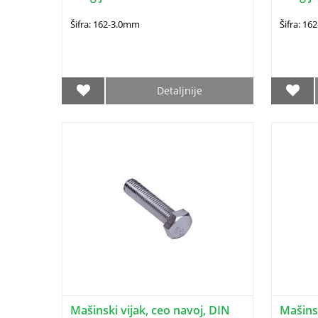
Šifra: 162-3.0mm
Šifra: 1
Detaljnije
Mašinski vijak, ceo navoj, DIN
Mašinsk