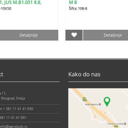
, JUS M.B1.051 8.8,
M 8
4-10X50
Šifra: 108-8
Detaljnije
Detaljnije
kt
Kako do nas
a 11,
 Beograd, Srbija
on + 381 11 41 41 090
 381 11 41 41 091
info@agrotools.rs