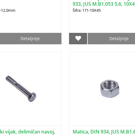
933, JUS M.B1.053 5.6, 10X
62-12.0mm
Šifra: 171-10X45
Detaljnije
Detaljnije
i vijak, delimičan navoj,
Matica, DIN 934, JUS M.B1.