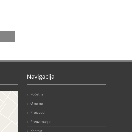
Navigacija
»
Početna
»
O nama
»
Proizvodi
»
Preuzimanje
»
Kontakt