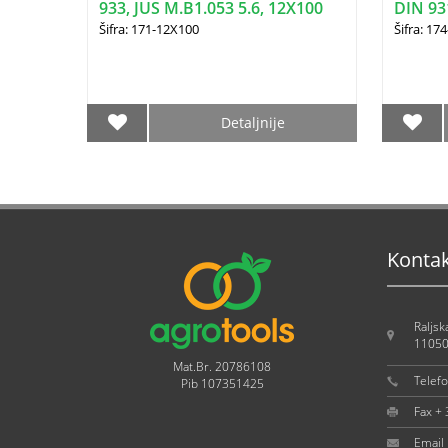
933, JUS M.B1.053 5.6, 12X100
DIN 931
10X50
Šifra: 171-12X100
Šifra: 17
Detaljnije
Konta
Raljsk
11050
Mat.Br. 20786108
Telef
Pib 107351425
Fax +
Email 