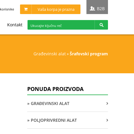
B2B
Vaša korpa je prazna
korisnike
Kontakt
građevinski alat
»
šrafovski program
PONUDA PROIZVODA
» GRAĐEVINSKI ALAT
» POLJOPRIVREDNI ALAT