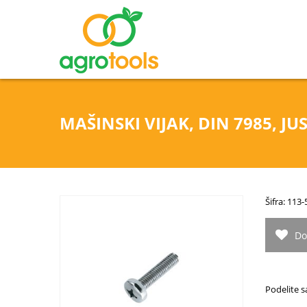
MAŠINSKI VIJAK, DIN 7985, JU
Šifra: 113
Do
Podelite s