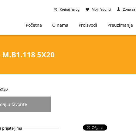
Kreiraj nalog
Moji favoriti
Zona za 
Početna
O nama
Proizvodi
Preuzimanje
S M.B1.118 5X20
-5X20
daj u favorite
a prijateljima