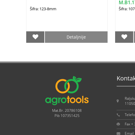
M.B1.1
Šifra: 123-8mm
Šifra: 10
Detaljnije
Konta
Raljsk
11050
Mat.Br. 20786108
Telef
Pib 107351425
Fax +
Email 