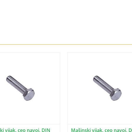
i vijak, ceo navoj, DIN
Mašinski vijak, ceo navoj, 