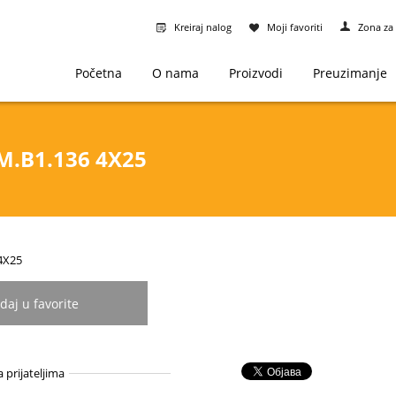
Kreiraj nalog
Moji favoriti
Zona za 
Početna
O nama
Proizvodi
Preuzimanje
 M.B1.136 4X25
-4X25
daj u favorite
a prijateljima