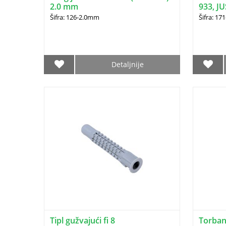
2.0 mm
933, JU
Šifra: 126-2.0mm
Šifra: 17
Detaljnije
Tipl gužvajući fi 8
Torban