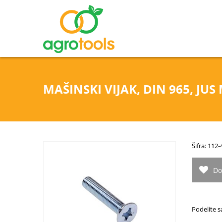
MAŠINSKI VIJAK, DIN 965, JUS
Šifra: 112
Do
Podelite s