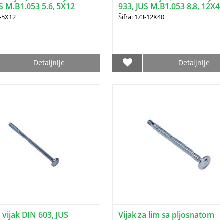
S M.B1.053 5.6, 5X12
933, JUS M.B1.053 8.8, 12X
1-5X12
Šifra: 173-12X40
Detaljnije
Detaljnije
 vijak DIN 603, JUS
Vijak za lim sa pljosnatom