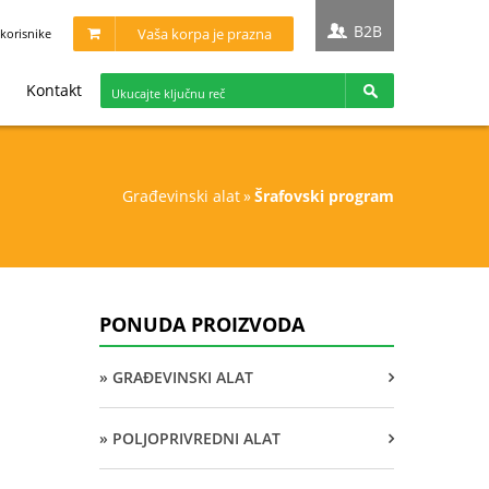
B2B
Vaša korpa je prazna
korisnike
Kontakt
građevinski alat
»
šrafovski program
PONUDA PROIZVODA
» GRAĐEVINSKI ALAT
» POLJOPRIVREDNI ALAT