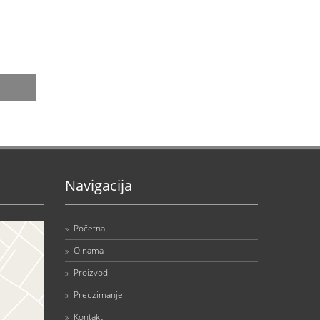
Navigacija
»
Početna
»
O nama
»
Proizvodi
»
Preuzimanje
»
Kontakt