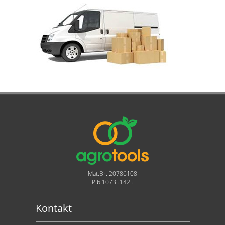
Mat.Br. 20786108
Pib 107351425
Kontakt