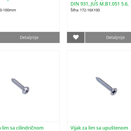
DIN 931, JUS M.B1.051 5.6,
16X100
030-100mm
Šifra: 172-16X100
Detaljnije
Detaljnije
a lim sa cilindričnom
Vijak za lim sa upuštenom