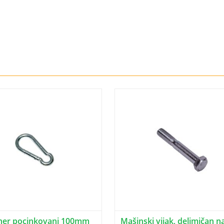
ner pocinkovani 100mm
Mašinski vijak, delimičan n