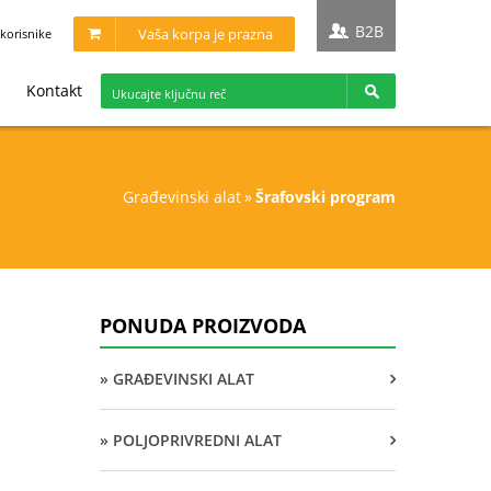
B2B
Vaša korpa je prazna
korisnike
Kontakt
građevinski alat
»
šrafovski program
PONUDA PROIZVODA
» GRAĐEVINSKI ALAT
» POLJOPRIVREDNI ALAT