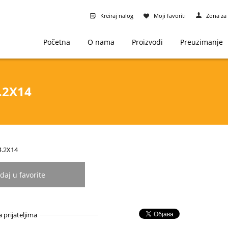
Kreiraj nalog
Moji favoriti
Zona za 
Početna
O nama
Proizvodi
Preuzimanje
.2X14
-4.2X14
daj u favorite
a prijateljima