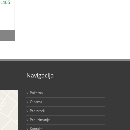
1.465
Navigacija
»
Početna
»
O nama
»
Proizvodi
»
Preuzimanje
»
Kontakt