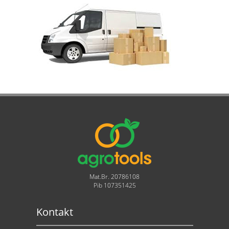
Mat.Br. 20786108
Pib 107351425
Kontakt