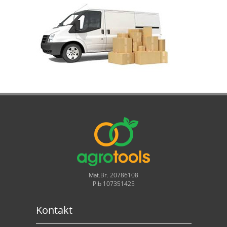
Mat.Br. 20786108
Pib 107351425
Kontakt