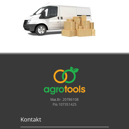
Mat.Br. 20786108
Pib 107351425
Kontakt