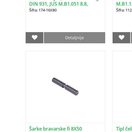
DIN 931, JUS M.B1.051 8.8,
M.B1.1
16X80
Šifra: 174-16X80
Šifra: 11
Detaljnije
Šarke bravarske fi 8X50
Tipl če