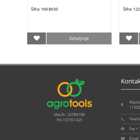
Šifra: 169-8X50
Šifra: 1
Detaljnije
Konta
Raljsk
11050
Mat.Br. 20786108
Telef
Pib 107351425
Fax +
Email 