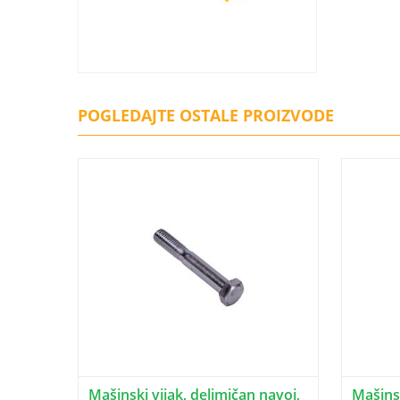
POGLEDAJTE OSTALE PROIZVODE
Mašinski vijak, delimičan navoj,
Mašinsk