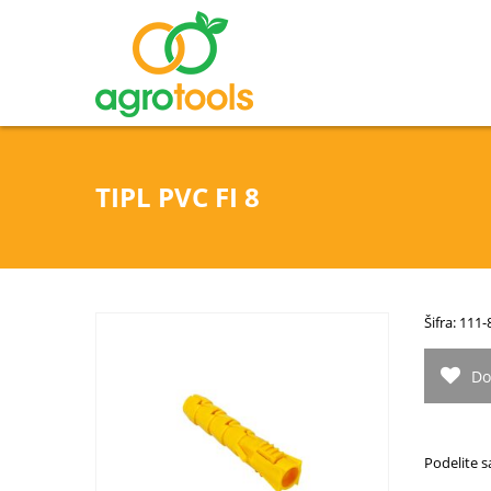
TIPL PVC FI 8
Šifra: 11
Do
Podelite s