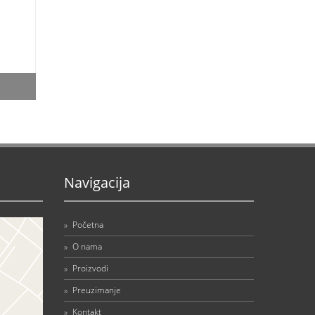
Navigacija
»
Početna
»
O nama
»
Proizvodi
»
Preuzimanje
»
Kontakt