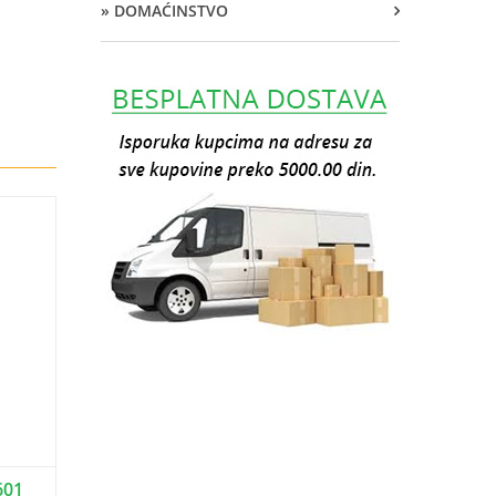
» DOMAĆINSTVO
601