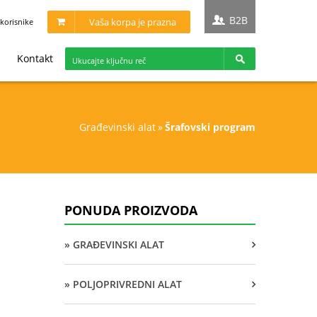
B2B
Vaša korpa je prazna
korisnike
Kontakt
građevinski alat
»
šrafovski program
PONUDA PROIZVODA
» GRAĐEVINSKI ALAT
» POLJOPRIVREDNI ALAT