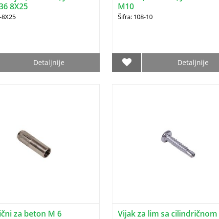
36 8X25
M10
2-8X25
Šifra: 108-10
Detaljnije
Detaljnije
lični za beton M 6
Vijak za lim sa cilindričnom