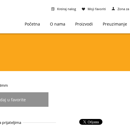
Kreiraj nalog
Moji favoriti
Zona za 
Početna
O nama
Proizvodi
Preuzimanje
1-8mm
daj u favorite
a prijateljima