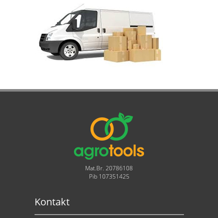
Mat.Br. 20786108
Pib 107351425
Kontakt