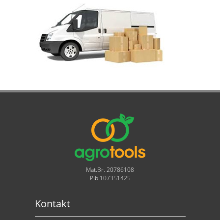
Mat.Br. 20786108
Pib 107351425
Kontakt