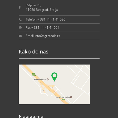
Raljska 11,
11050 Beograd, Srbija
Telefon + 381 11 41 41 090
Fax + 381 11 41 41 091
Email info@agrotools.rs
Kako do nas
Navigacija