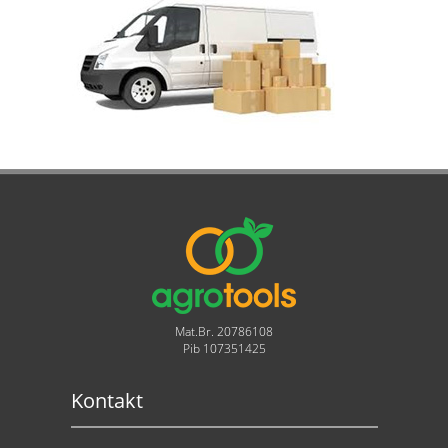
Mat.Br. 20786108
Pib 107351425
Kontakt