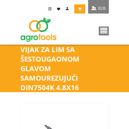
B2B
VIJAK ZA LIM SA
ŠESTOUGAONOM
GLAVOM
SAMOUREZUJUĆI
DIN7504K 4.8X16