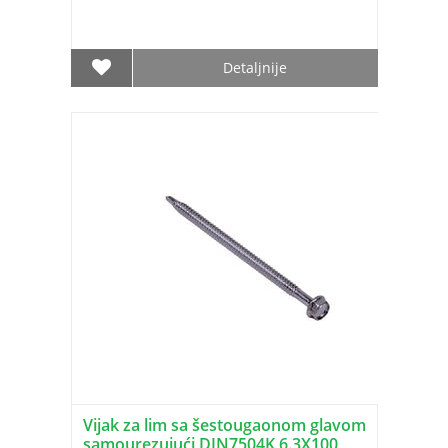
Detaljnije
Vijak za lim sa šestougaonom glavom
samourezujući DIN7504K 6.3X100