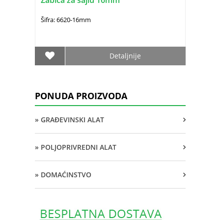
Žabica za sajlu 16mm
Šifra: 6620-16mm
Detaljnije
PONUDA PROIZVODA
» GRAĐEVINSKI ALAT
» POLJOPRIVREDNI ALAT
» DOMAĆINSTVO