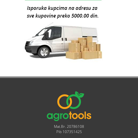
Mat.Br. 20786108
Pib 107351425