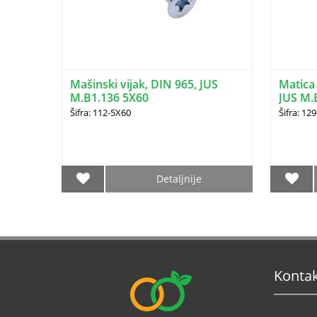
Mašinski vijak, DIN 965, JUS
Matica
M.B1.136 5X60
JUS M.
Šifra: 112-5X60
Šifra: 12
Detaljnije
Konta