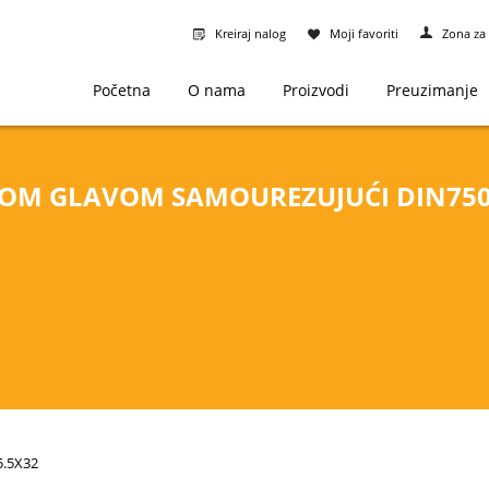
Kreiraj nalog
Moji favoriti
Zona za 
Početna
O nama
Proizvodi
Preuzimanje
NOM GLAVOM SAMOUREZUJUĆI DIN750
-5.5X32