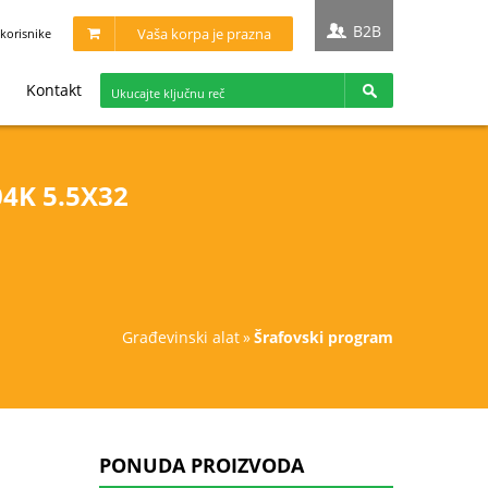
B2B
Vaša korpa je prazna
korisnike
Kontakt
4K 5.5X32
građevinski alat
»
šrafovski program
PONUDA PROIZVODA