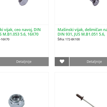
i vijak, ceo navoj, DIN
Mašinski vijak, delimičan n
S M.B1.053 5.6, 16X70
DIN 931, JUS M.B1.051 5.6,
8X100
1-16X70
Šifra: 172-8X100
Detaljnije
Detaljnije