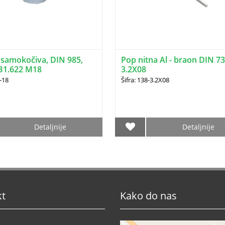
 samokočiva, DIN 985,
Pop nitna Al - braon DIN 7
B1.622 M18
3.2X08
9-18
Šifra: 138-3.2X08
Detaljnije
Detaljnije
kt
Kako do nas