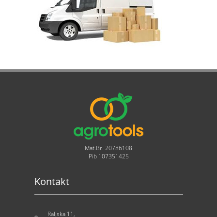
Mat.Br. 20786108
Pib 107351425
Kontakt
Raljska 11,