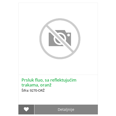
Prsluk fluo, sa reflektujućim
trakama, oranž
Šifra: 9270-ORŽ
Detaljnije