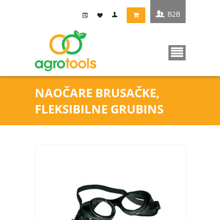
B2B
NAOČARE BRUSAČKE,
FLEKSIBILNE GRUBINS