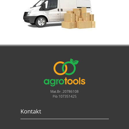
Mat.Br. 20786108
Pib 107351425
Kontakt