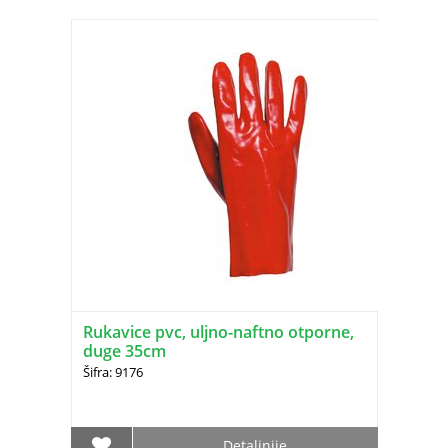
Rukavice pvc, uljno-naftno otporne,
duge 35cm
Šifra: 9176
Detaljnije