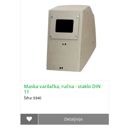
Maska varilačka, ručna - staklo DIN
11
Šifra: 9340
Detaljnije