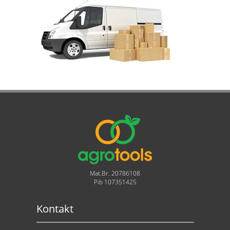
Mat.Br. 20786108
Pib 107351425
Kontakt