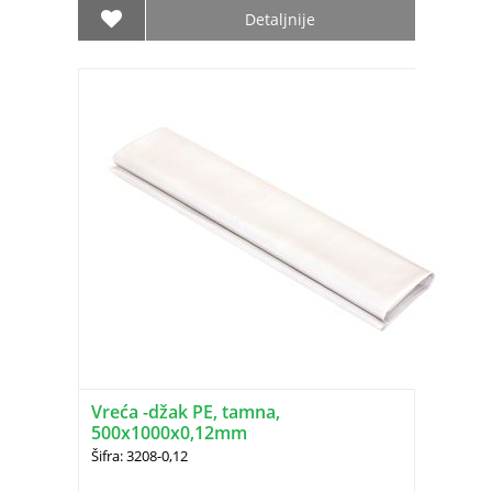
Detaljnije
Vreća -džak PE, tamna,
500x1000x0,12mm
Šifra: 3208-0,12