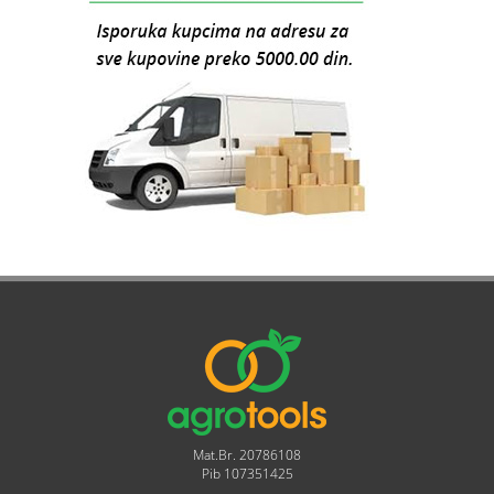
Mat.Br. 20786108
Pib 107351425