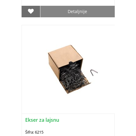
Detaljnije
Ekser za lajsnu
Šifra: 6215