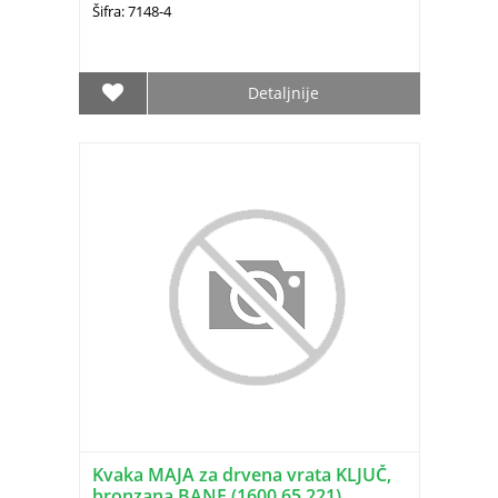
Šifra: 7148-4
Detaljnije
Kvaka MAJA za drvena vrata KLJUČ,
bronzana BANE (1600.65.221)