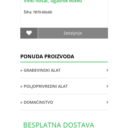
Vinkl nosač, ugaonik 60x60
Šifra: 7870-60x60
Detaljnije
PONUDA PROIZVODA
» GRAĐEVINSKI ALAT
» POLJOPRIVREDNI ALAT
» DOMAĆINSTVO