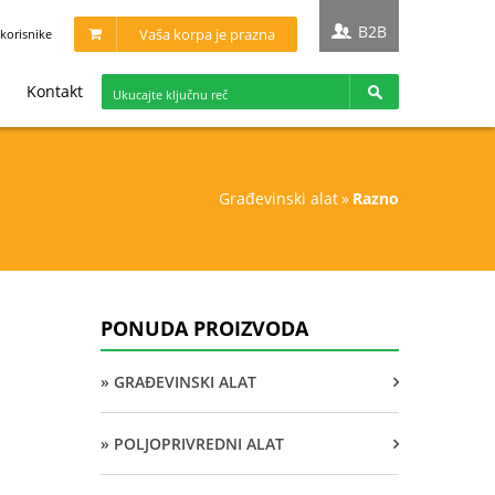
B2B
Vaša korpa je prazna
korisnike
Kontakt
građevinski alat
»
razno
PONUDA PROIZVODA
» GRAĐEVINSKI ALAT
» POLJOPRIVREDNI ALAT