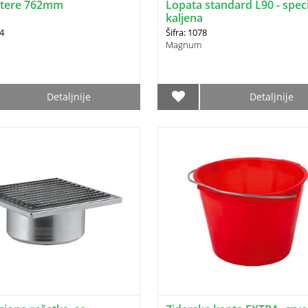
estere 762mm
Lopata standard L90 - spec
kaljena
34
Šifra: 1078
Magnum
Detaljnije
Detaljnije