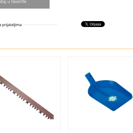
daj u favorite
a prijateljima