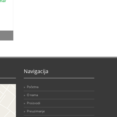
ena/
Navigacija
»
Početna
»
O nama
»
Proizvodi
»
Preuzimanje