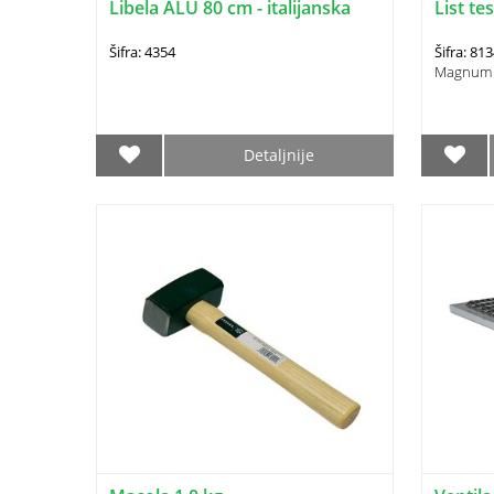
Libela ALU 80 cm - italijanska
List t
Šifra: 4354
Šifra: 81
Magnum
Detaljnije