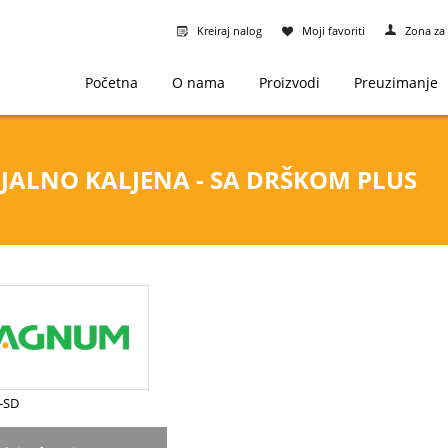
Kreiraj nalog
Moji favoriti
Zona za 
Početna
O nama
Proizvodi
Preuzimanje
JALNO KALJENA - SA DRŠKOM PLUS
8-SD