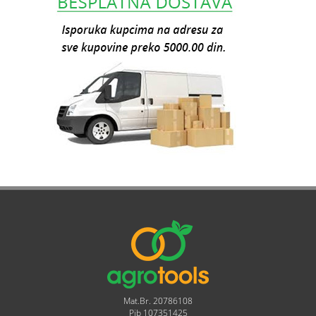
Mat.Br. 20786108
Pib 107351425