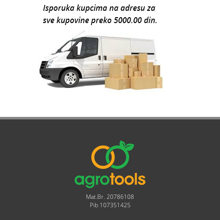
Mat.Br. 20786108
Pib 107351425