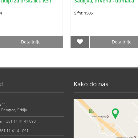
klip) za prskalicu K5 i
Sadiljka, drvena - domaća
04
Šifra: 1505
Detaljnije
Detaljnije
kt
Kako do nas
a 11,
 Beograd, Srbija
on + 381 11 41 41 090
 381 11 41 41 091