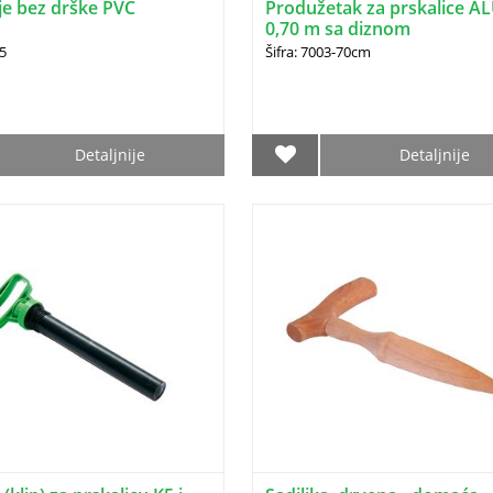
je bez drške PVC
Produžetak za prskalice A
0,70 m sa diznom
25
Šifra: 7003-70cm
Detaljnije
Detaljnije