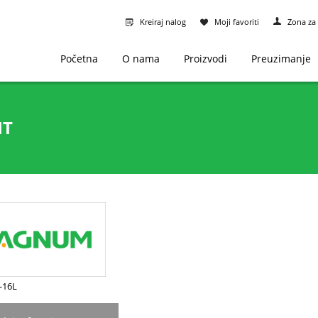
Kreiraj nalog
Moji favoriti
Zona za 
Početna
O nama
Proizvodi
Preuzimanje
IT
4-16L