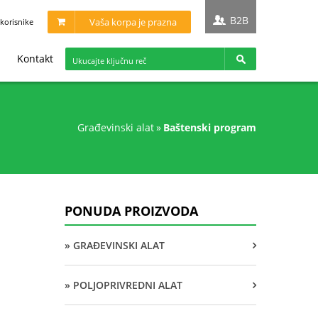
B2B
Vaša korpa je prazna
korisnike
Kontakt
građevinski alat
»
baštenski program
PONUDA PROIZVODA
» GRAĐEVINSKI ALAT
» POLJOPRIVREDNI ALAT