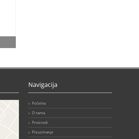
Navigacija
»
Početna
»
O nama
»
Proizvodi
»
Preuzimanje