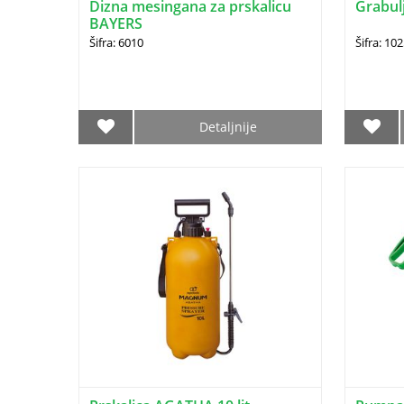
Dizna mesingana za prskalicu
Grabul
BAYERS
Šifra: 6010
Šifra: 10
Detaljnije