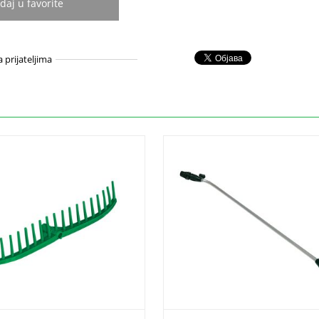
daj u favorite
a prijateljima