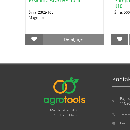
Prskalica AGATHA 10 lit
Pumpa (
K10
Šifra: 2302-10L
Šifra: 60
Magnum
Detaljnije
Konta
Raljsk
11050
Mat.Br. 20786108
Telef
Pib 107351425
Fax +