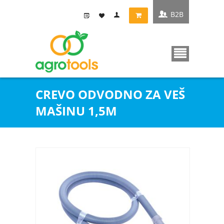
B2B
CREVO ODVODNO ZA VEŠ
MAŠINU 1,5M