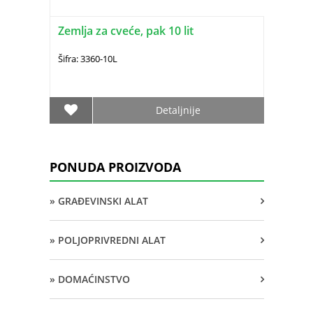
Zemlja za cveće, pak 10 lit
Šifra: 3360-10L
Detaljnije
PONUDA PROIZVODA
» GRAĐEVINSKI ALAT
» POLJOPRIVREDNI ALAT
» DOMAĆINSTVO