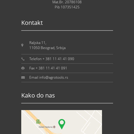
Mat.Br. 20786108
Pib 107351425
Kontakt
Raljska 11,
11050 Beograd, Srbija
Telefon + 381 11 41 41 090
Fax + 381 11 41 41 091
Email info@agrotools.rs
Kako do nas