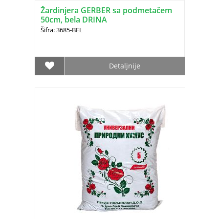
Žardinjera GERBER sa podmetačem
50cm, bela DRINA
Šifra: 3685-BEL
Detaljnije