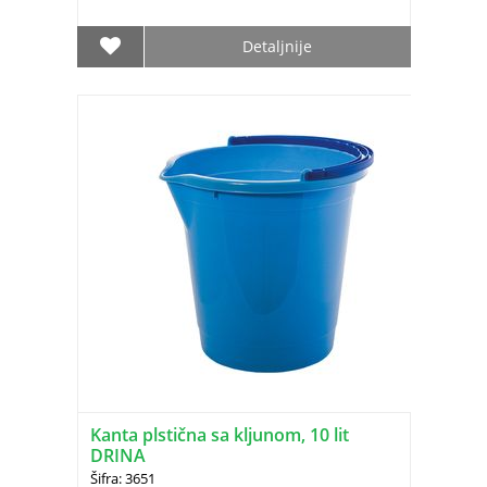
Detaljnije
Kanta plstična sa kljunom, 10 lit
DRINA
Šifra: 3651