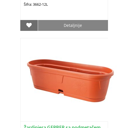
Šifra: 3662-12L
Detaljnije
Žardinjera GERBER sa podmetačem