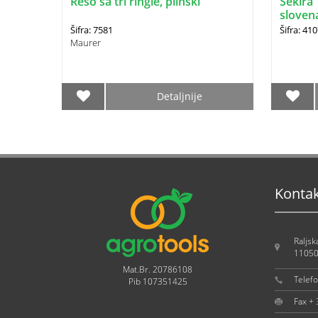
Rešo sa tri ringle, plinski
Sekira 
sloven
Šifra: 7581
Šifra: 41
Maurer
Detaljnije
Konta
Raljsk
11050
Mat.Br. 20786108
Telef
Pib 107351425
Fax +