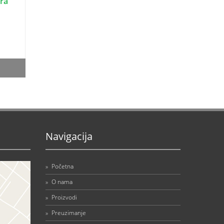
ara
Navigacija
»
Početna
»
O nama
»
Proizvodi
»
Preuzimanje