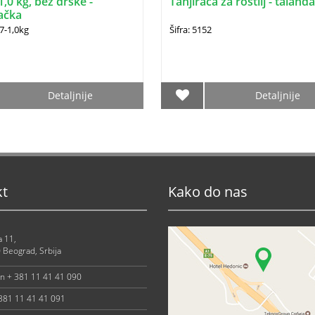
1,0 kg, bez drške -
Tanjirača za roštilj - taland
ačka
07-1,0kg
Šifra: 5152
Detaljnije
Detaljnije
kt
Kako do nas
a 11,
 Beograd, Srbija
on + 381 11 41 41 090
 381 11 41 41 091