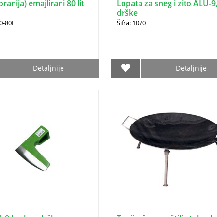
oranija) emajlirani 80 lit
Lopata za sneg i zito ALU-9
drške
30-80L
Šifra: 1070
Detaljnije
Detaljnije