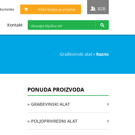
B2B
Vaša korpa je prazna
korisnike
Kontakt
građevinski alat
»
razno
PONUDA PROIZVODA
» GRAĐEVINSKI ALAT
» POLJOPRIVREDNI ALAT