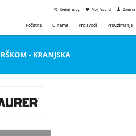
Kreiraj nalog
Moji favoriti
Zona za 
Početna
O nama
Proizvodi
Preuzimanje
 DRŠKOM - KRANJSKA