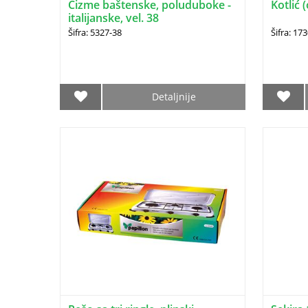
Čizme baštenske, poluduboke -
Kotlić (
italijanske, vel. 38
Šifra: 5327-38
Šifra: 17
Detaljnije