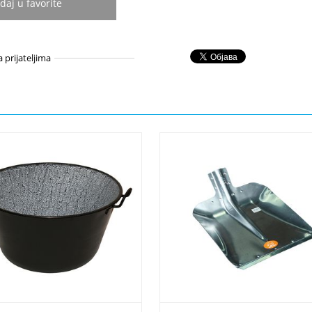
daj u favorite
a prijateljima