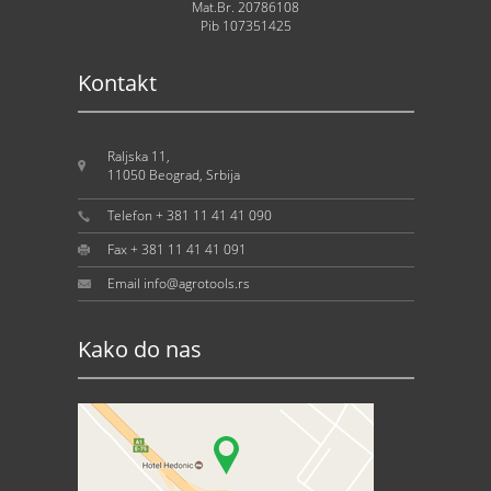
Mat.Br. 20786108
Pib 107351425
Kontakt
Raljska 11,
11050 Beograd, Srbija
Telefon + 381 11 41 41 090
Fax + 381 11 41 41 091
Email info@agrotools.rs
Kako do nas