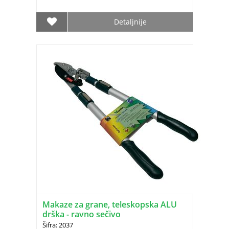
Detaljnije
Makaze za grane, teleskopska ALU
drška - ravno sečivo
Šifra: 2037