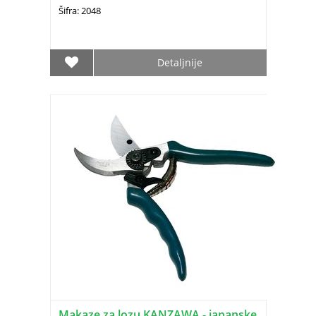
Šifra: 2048
Detaljnije
Makaze za lozu KANZAWA - japanske