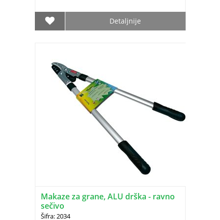
Detaljnije
Makaze za grane, ALU drška - ravno
sečivo
Šifra: 2034