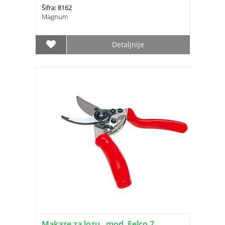
Šifra: 8162
Magnum
Detaljnije
Makaze za lozu , mod. Felco 7