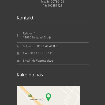
Mat.Br. 20786108
Pib 107351425
Kontakt
Raljska 11,
11050 Beograd, Srbija
Telefon + 381 11 41 41 090
Fax + 381 11 41 41 091
Email info@agrotools.rs
Kako do nas