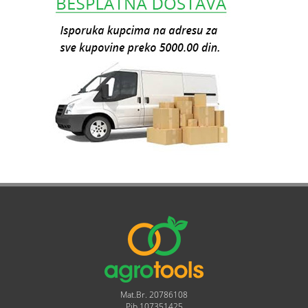
Mat.Br. 20786108
Pib 107351425