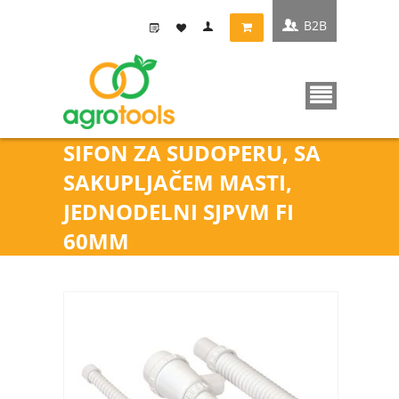
B2B
SIFON ZA SUDOPERU, SA
SAKUPLJAČEM MASTI,
JEDNODELNI SJPVM FI
60MM