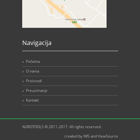
Navigacija
»
Početna
»
O nama
»
Proizvodi
»
Preuzimanje
»
Kontakt
AGROTOOLS © 2011-2017. All rights reserved.
created by
IMS
and
ViewSource