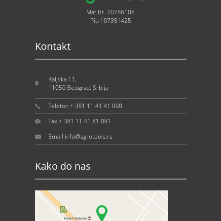
Mat.Br. 20786108
Pib 107351425
Kontakt
Raljska 11,
11050 Beograd, Srbija
Telefon + 381 11 41 41 090
Fax + 381 11 41 41 091
Email info@agrotools.rs
Kako do nas