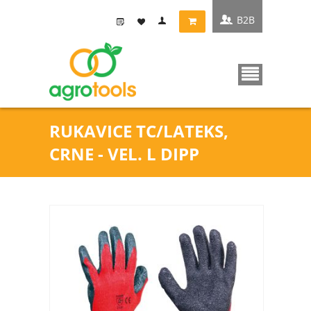
B2B
RUKAVICE TC/LATEKS,
CRNE - VEL. L DIPP