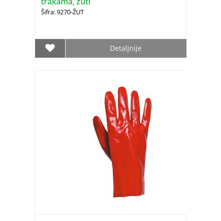
trakama, žuti
Šifra: 9270-ŽUT
Detaljnije