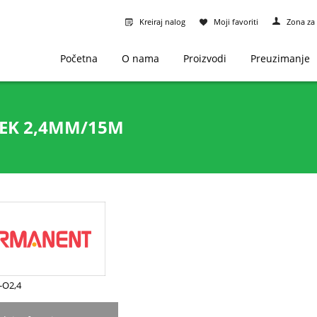
Kreiraj nalog
Moji favoriti
Zona za 
Početna
O nama
Proizvodi
Preuzimanje
SEK 2,4MM/15M
6-O2,4