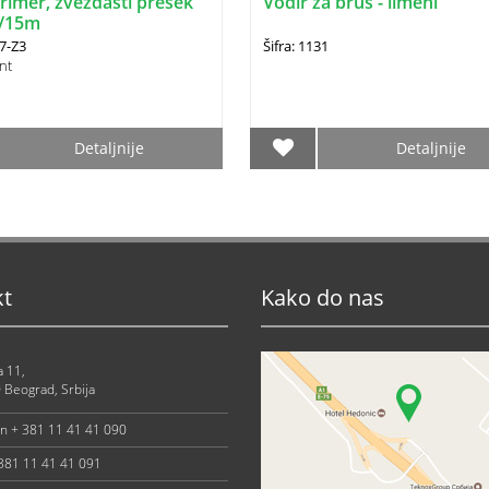
trimer, zvezdasti presek
Vodir za brus - limeni
/15m
77-Z3
Šifra: 1131
nt
Detaljnije
Detaljnije
kt
Kako do nas
a 11,
 Beograd, Srbija
on + 381 11 41 41 090
 381 11 41 41 091