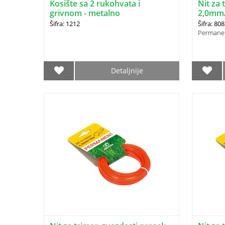
Kosište sa 2 rukohvata i
Nit za 
grivnom - metalno
2,0mm
Šifra: 1212
Šifra: 80
Permane
Detaljnije