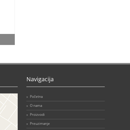
Navigacija
»
Početna
»
O nama
»
Proizvodi
»
Preuzimanje