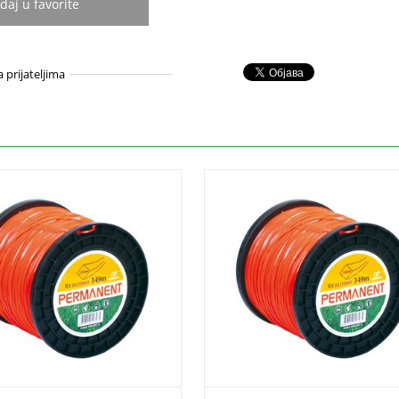
daj u favorite
a prijateljima