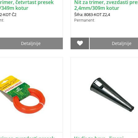
trimer, četvrtast presek
Nit za trimer, zvezdasti pr
/349m kotur
2,4mm/309m kotur
82-KOT Č2
Šifra: 8083-KOT Z2,4
nt
Permanent
Detaljnije
Detaljnije