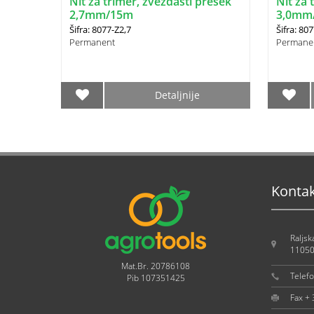
Nit za trimer, zvezdasti presek
Nit za 
2,7mm/15m
3,0mm
Šifra: 8077-Z2,7
Šifra: 80
Permanent
Permane
Detaljnije
Konta
Raljsk
11050
Mat.Br. 20786108
Telef
Pib 107351425
Fax +