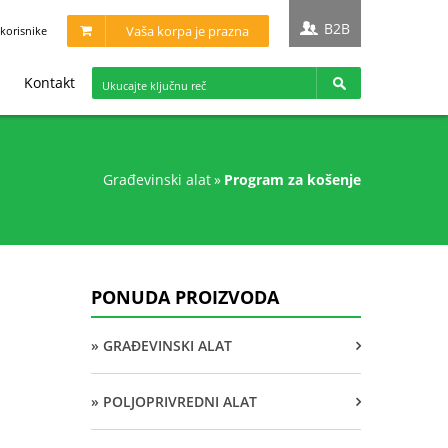
B2B
Vaša korpa je prazna
korisnike
Kontakt
građevinski alat
»
program za košenje
PONUDA PROIZVODA
» GRAĐEVINSKI ALAT
» POLJOPRIVREDNI ALAT