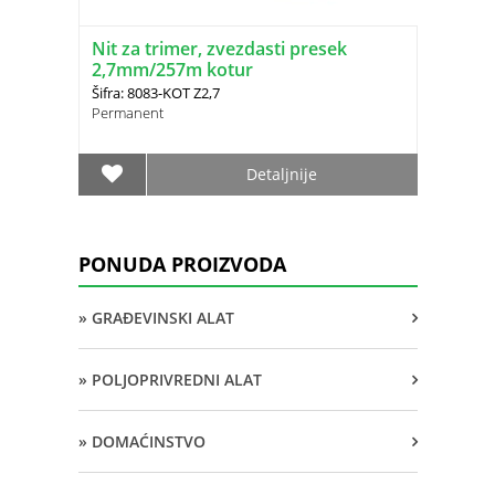
Nit za trimer, zvezdasti presek
2,7mm/257m kotur
Šifra: 8083-KOT Z2,7
Permanent
Detaljnije
PONUDA PROIZVODA
» GRAĐEVINSKI ALAT
» POLJOPRIVREDNI ALAT
» DOMAĆINSTVO