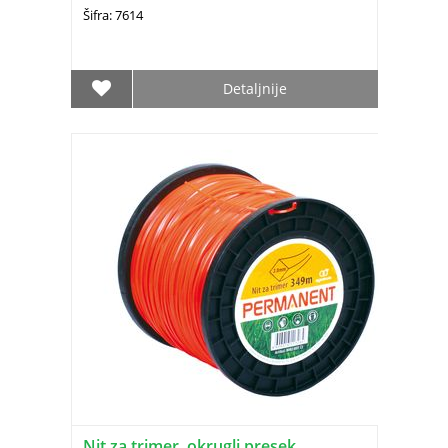
Šifra: 7614
Detaljnije
Nit za trimer, okrugli presek