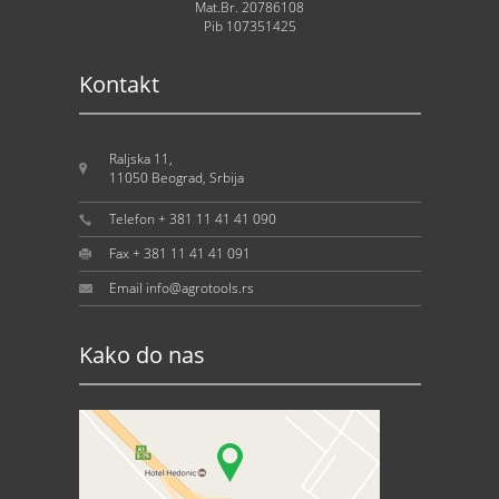
Mat.Br. 20786108
Pib 107351425
Kontakt
Raljska 11,
11050 Beograd, Srbija
Telefon + 381 11 41 41 090
Fax + 381 11 41 41 091
Email info@agrotools.rs
Kako do nas