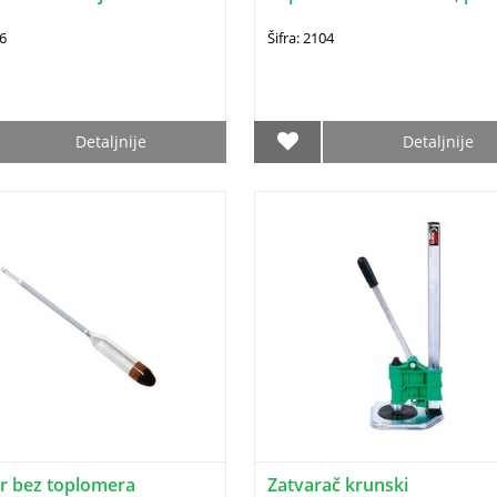
06
Šifra: 2104
Detaljnije
Detaljnije
r bez toplomera
Zatvarač krunski