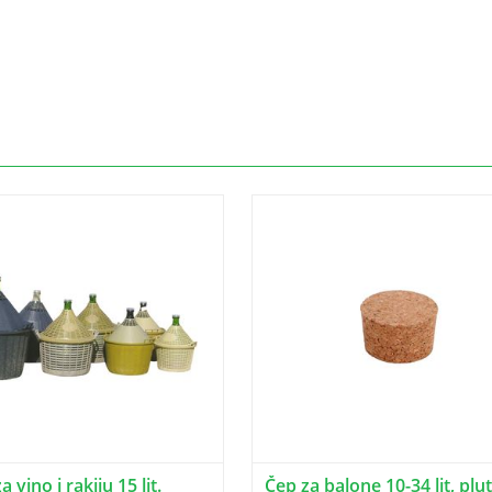
 vino i rakiju 15 lit.
Čep za balone 10-34 lit, plu