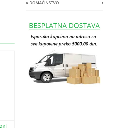
» DOMAĆINSTVO
tani