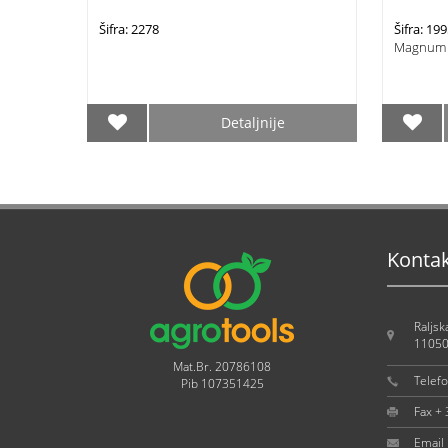
Šifra: 2278
Šifra: 19
Magnum
Detaljnije
Konta
Raljsk
11050
Mat.Br. 20786108
Telef
Pib 107351425
Fax +
Email 