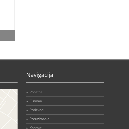
Navigacija
»
Početna
»
O nama
»
Proizvodi
»
Preuzimanje
»
Kontakt