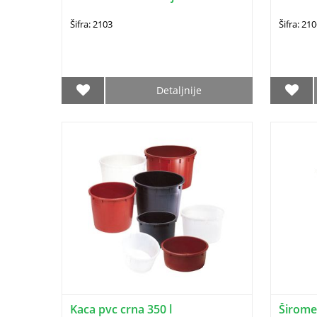
Šifra: 2103
Šifra: 21
Detaljnije
Kaca pvc crna 350 l
Širome