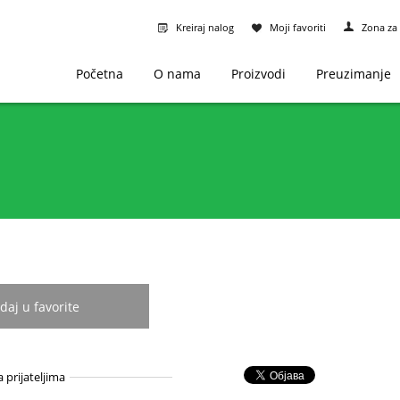
Kreiraj nalog
Moji favoriti
Zona za 
Početna
O nama
Proizvodi
Preuzimanje
daj u favorite
a prijateljima