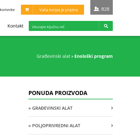
B2B
Vaša korpa je prazna
korisnike
Kontakt
građevinski alat
»
enološki program
PONUDA PROIZVODA
» GRAĐEVINSKI ALAT
» POLJOPRIVREDNI ALAT