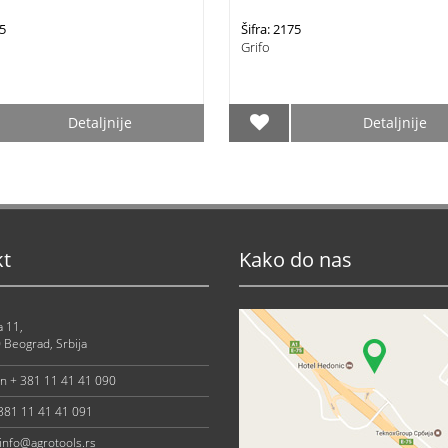
95
Šifra: 2175
Grifo
Detaljnije
Detaljnije
kt
Kako do nas
a 11,
 Beograd, Srbija
on + 381 11 41 41 090
 381 11 41 41 091
info@agrotools.rs