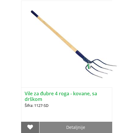
Vile za đubre 4 roga - kovane, sa
drškom
Šifra: 1127-SD
Detaljnije