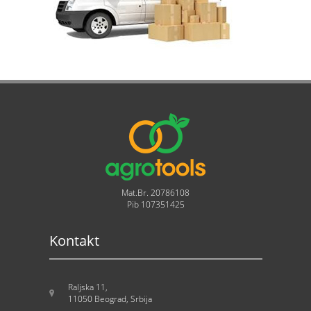
Mat.Br. 20786108
Pib 107351425
Kontakt
Raljska 11,
11050 Beograd, Srbija