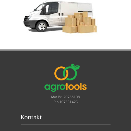
Mat.Br. 20786108
Pib 107351425
Kontakt