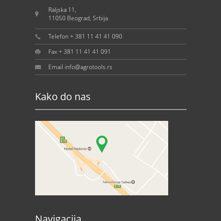
Raljska 11,
11050 Beograd, Srbija
Telefon + 381 11 41 41 090
Fax + 381 11 41 41 091
Email info@agrotools.rs
Kako do nas
Navigacija