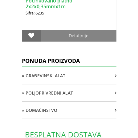
Pocinkovano platno
2x2x0,35mmx1m
Šifra: 6235
Detaljnije
PONUDA PROIZVODA
» GRAĐEVINSKI ALAT
» POLJOPRIVREDNI ALAT
» DOMAĆINSTVO