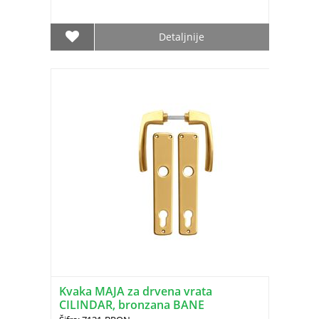
Detaljnije
Kvaka MAJA za drvena vrata
CILINDAR, bronzana BANE
(1600.66.221)