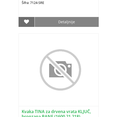
Šifra: 7124-SRE
Detaljnije
Kvaka TINA za drvena vrata KLJUČ,
bronzana BANE (1600.21.218)