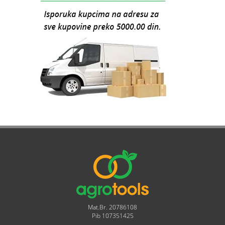
Mat.Br. 20786108
Pib 107351425