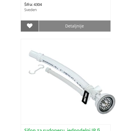
Šifra: 4304
Sveden
Detaljnije
Sifon za sudoperu, jednodelni JP fi