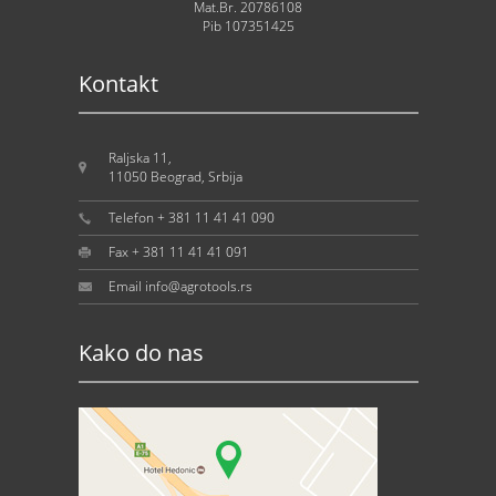
Mat.Br. 20786108
Pib 107351425
Kontakt
Raljska 11,
11050 Beograd, Srbija
Telefon + 381 11 41 41 090
Fax + 381 11 41 41 091
Email info@agrotools.rs
Kako do nas