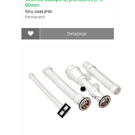
90mm
Šifra: 6444-JP90
Permanent
Detaljnije