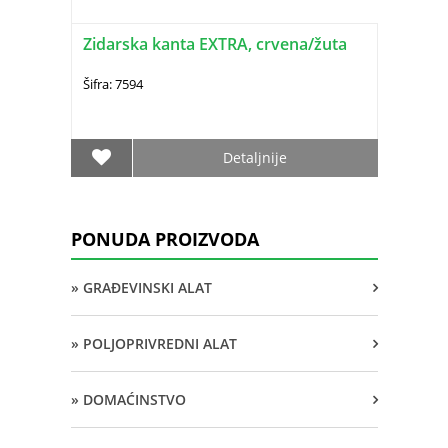
Zidarska kanta EXTRA, crvena/žuta
Šifra: 7594
Detaljnije
PONUDA PROIZVODA
» GRAĐEVINSKI ALAT
» POLJOPRIVREDNI ALAT
» DOMAĆINSTVO