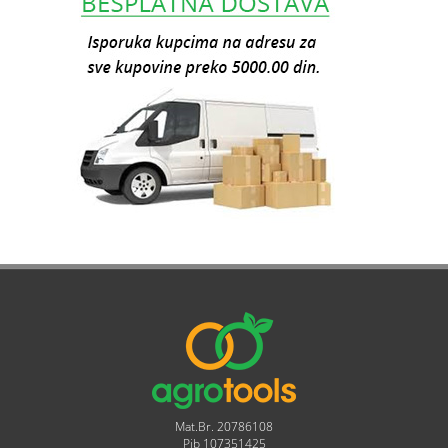
Mat.Br. 20786108
Pib 107351425