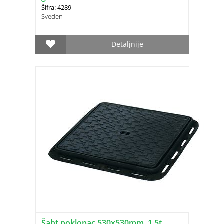
Šifra: 4289
Sveden
Detaljnije
Šaht poklopac 530x530mm, 1,5t