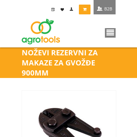
B2B
NOŽEVI REZERVNI ZA
MAKAZE ZA GVOŽĐE
900MM