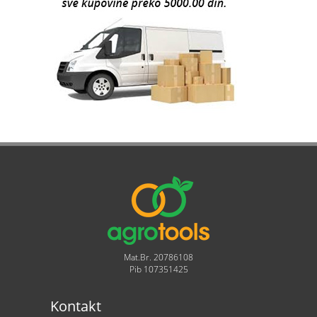
Mat.Br. 20786108
Pib 107351425
Kontakt