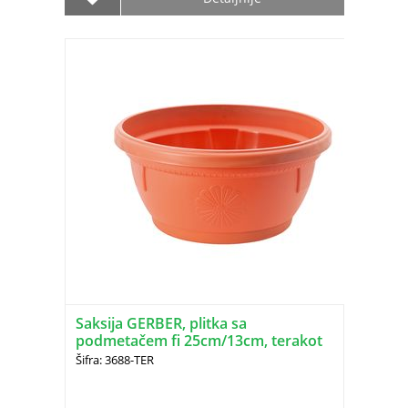
Saksija GERBER, plitka sa
podmetačem fi 25cm/13cm, terakot
DRINA
Šifra: 3688-TER