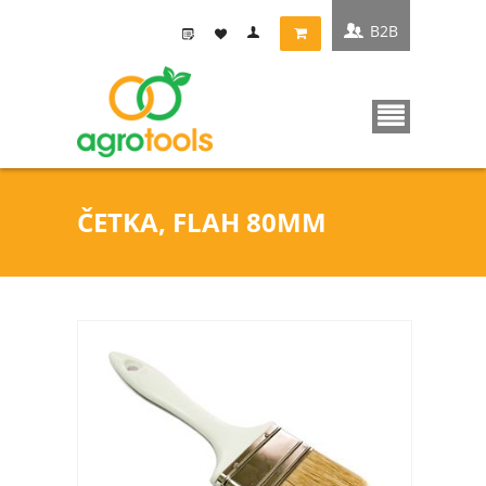
B2B
ČETKA, FLAH 80MM