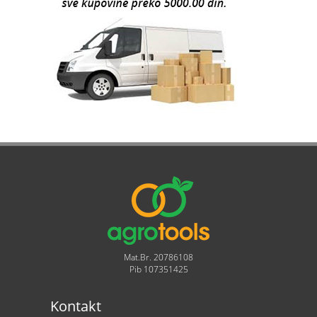
Mat.Br. 20786108
Pib 107351425
Kontakt