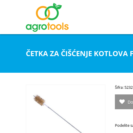
ČETKA ZA ČIŠĆENJE KOTLOVA F
Šifra: 5232
Do
Podelite s