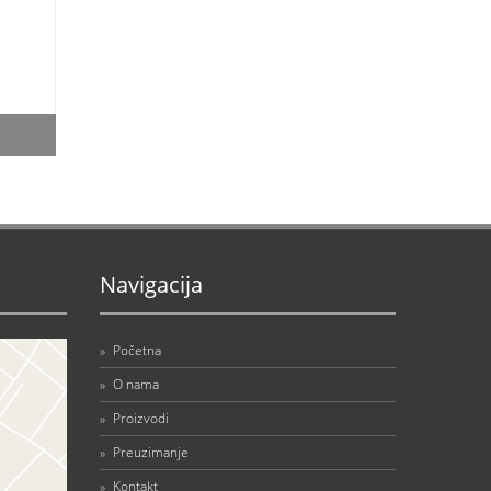
Navigacija
»
Početna
»
O nama
»
Proizvodi
»
Preuzimanje
»
Kontakt