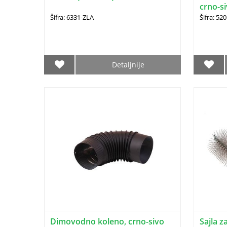
crno-s
Šifra: 6331-ZLA
Šifra: 52
Detaljnije
Dimovodno koleno, crno-sivo
Sajla z