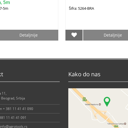
, 5m
67-5m
Šifra: 5264-BRA
Detaljnije
Detaljnije
kt
Kako do nas
a 11,
 Beograd, Srbija
on + 381 11 41 41 090
 381 11 41 41 091
info@agrotools.rs