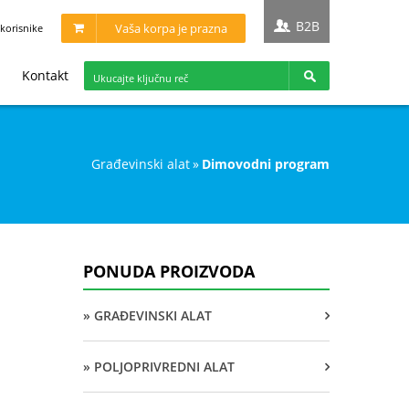
B2B
Vaša korpa je prazna
korisnike
Kontakt
građevinski alat
»
dimovodni program
PONUDA PROIZVODA
» GRAĐEVINSKI ALAT
» POLJOPRIVREDNI ALAT