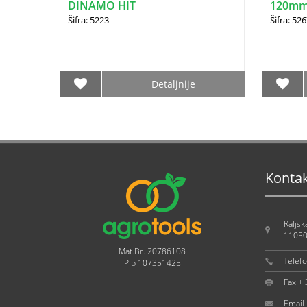
DINAMO HIT
120mm
Šifra: 5223
Šifra: 52
Detaljnije
Konta
Raljsk
11050
Mat.Br. 20786108
Telef
Pib 107351425
Fax +
Email 