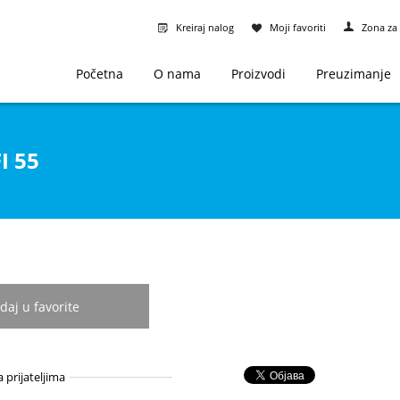
Kreiraj nalog
Moji favoriti
Zona za 
Početna
O nama
Proizvodi
Preuzimanje
I 55
daj u favorite
a prijateljima