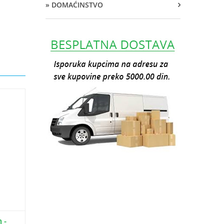
» DOMAĆINSTVO
 -