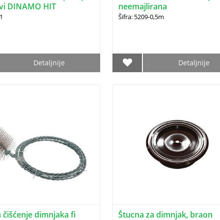
ivi DINAMO HIT
neemajlirana
01
Šifra: 5209-0,5m
Detaljnije
Detaljnije
a čišćenje dimnjaka fi
Štucna za dimnjak, braon