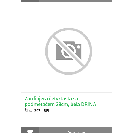
Žardinjera četvrtasta sa
podmetačem 28cm, bela DRINA
Šifra: 3674-BEL
Detaljnije