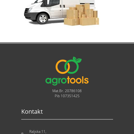
Mat.Br. 20786108
Pib 107351425
Kontakt
Raljska 11,