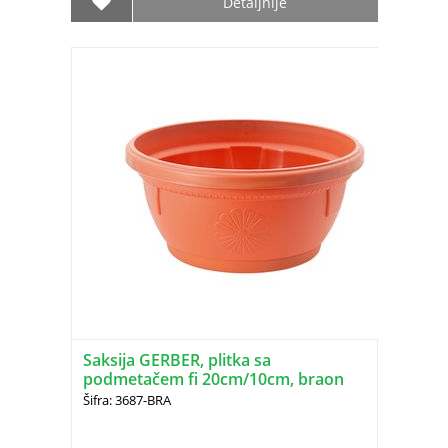
Detaljnije
Saksija GERBER, plitka sa
podmetačem fi 20cm/10cm, braon
DRINA
Šifra: 3687-BRA