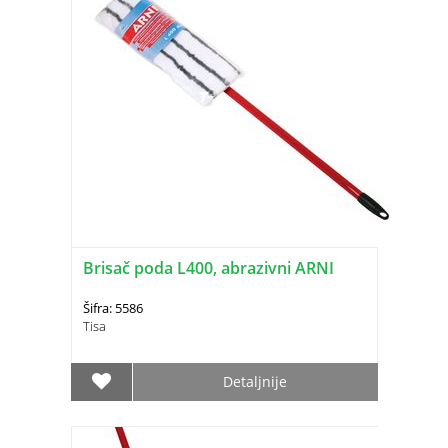
Brisač poda L400, abrazivni ARNI
Šifra: 5586
Tisa
Detaljnije