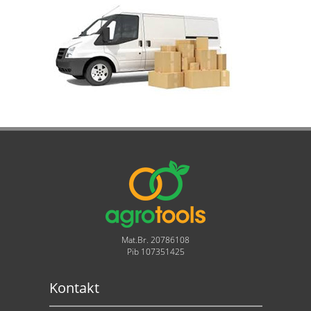
Mat.Br. 20786108
Pib 107351425
Kontakt