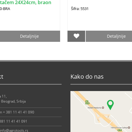
tačem 24X24cm, braon
70-BRA
Šifra: 5531
Detaljnije
Detaljnije
kt
Kako do nas
a 11,
 Beograd, Srbija
on + 381 11 41 41 090
 381 11 41 41 091
info@agrotools.rs