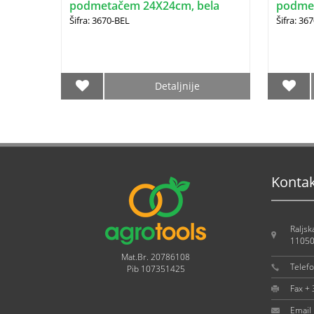
podmetačem 24X24cm, bela
podme
DRINA
DRINA
Šifra: 3670-BEL
Šifra: 36
Detaljnije
Konta
Raljsk
11050
Mat.Br. 20786108
Telef
Pib 107351425
Fax +
Email 