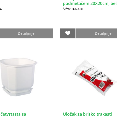
podmetačem 20X20cm, bel
DRINA
24
Šifra: 3669-BEL
Detaljnije
Detaljnije
 četvrtasta sa
Uložak za brisko trakasti