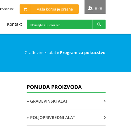
B2B
Vaša korpa je prazna
korisnike
Kontakt
građevinski alat
»
program za pokućstvo
PONUDA PROIZVODA
» GRAĐEVINSKI ALAT
» POLJOPRIVREDNI ALAT