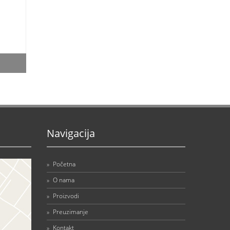
Navigacija
»
Početna
»
O nama
»
Proizvodi
»
Preuzimanje
»
Kontakt