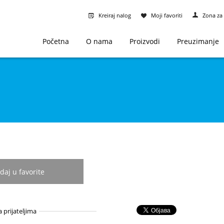
Kreiraj nalog
Moji favoriti
Zona za 
Početna
O nama
Proizvodi
Preuzimanje
daj u favorite
a prijateljima