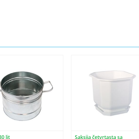
0 lit
Saksija četvrtasta sa