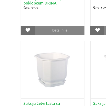
poklopcem DRINA
Šifra: 3653
Šifra: 17
Detaljnije
Saksija četvrtasta sa
Saksija