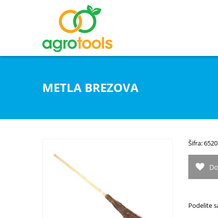
METLA BREZOVA
Šifra: 6520
Do
Podelite s