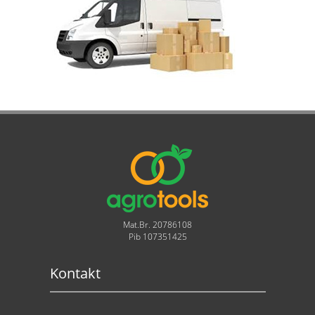
Mat.Br. 20786108
Pib 107351425
Kontakt