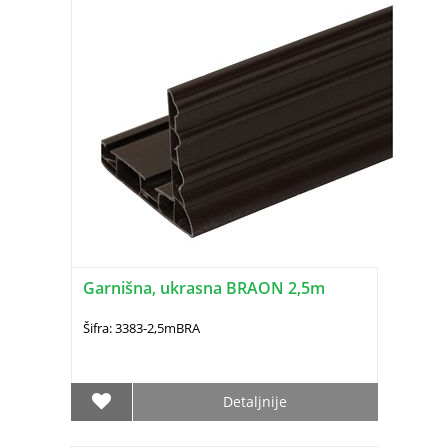
Garnišna, ukrasna BRAON 2,5m
Šifra: 3383-2,5mBRA
Detaljnije