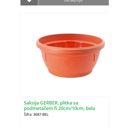
Saksija GERBER, plitka sa
podmetačem fi 20cm/10cm, bela
DRINA
Šifra: 3687-BEL