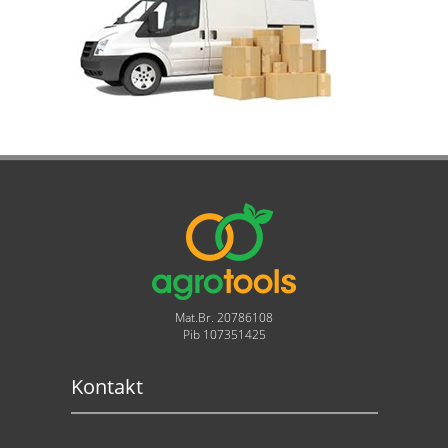
Mat.Br. 20786108
Pib 107351425
Kontakt