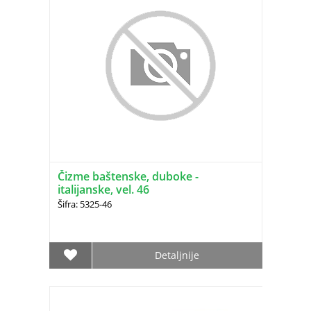
Čizme baštenske, duboke -
italijanske, vel. 46
Šifra: 5325-46
Detaljnije