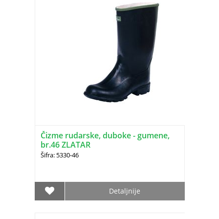
Čizme rudarske, duboke - gumene,
br.46 ZLATAR
Šifra: 5330-46
Detaljnije