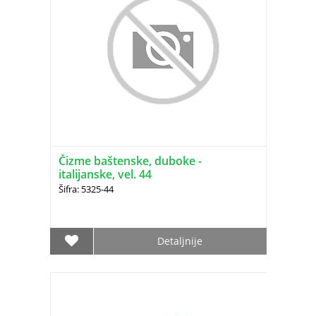
Čizme baštenske, duboke -
italijanske, vel. 44
Šifra: 5325-44
Detaljnije