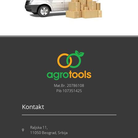
Mat.Br. 20786108
Pib 107351425
Kontakt
Raljska 11,
11050 Beograd, Srbija