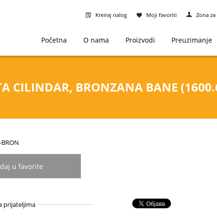
Kreiraj nalog
Moji favoriti
Zona za 
Početna
O nama
Proizvodi
Preuzimanje
A CILINDAR, BRONZANA BANE (1600.6
31-BRON
daj u favorite
a prijateljima