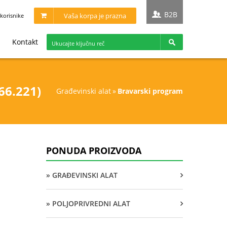
B2B
Vaša korpa je prazna
korisnike
Kontakt
6.221)
građevinski alat
»
bravarski program
PONUDA PROIZVODA
» GRAĐEVINSKI ALAT
» POLJOPRIVREDNI ALAT