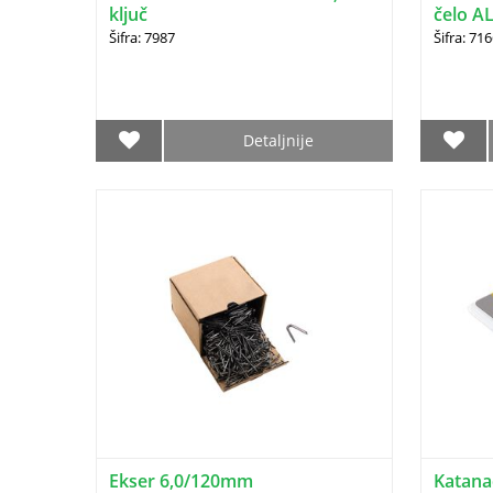
ključ
čelo A
BANE (
Šifra: 7987
Šifra: 71
Detaljnije
Ekser 6,0/120mm
Katana