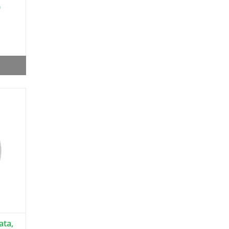
)
ata,