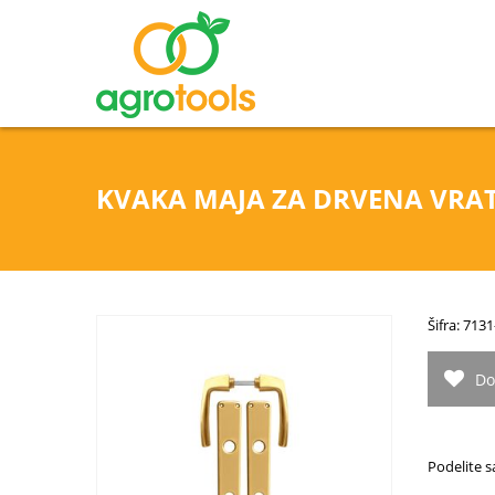
KVAKA MAJA ZA DRVENA VRAT
Šifra: 71
Do
Podelite s