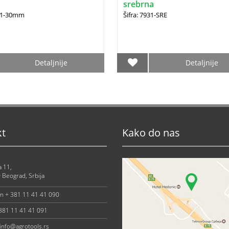
srebrna
521-30mm
Šifra: 7931-SRE
Detaljnije
Detaljnije
kt
Kako do nas
a 11,
 Beograd, Srbija
on + 381 11 41 41 090
 381 11 41 41 091
info@agrotools.rs