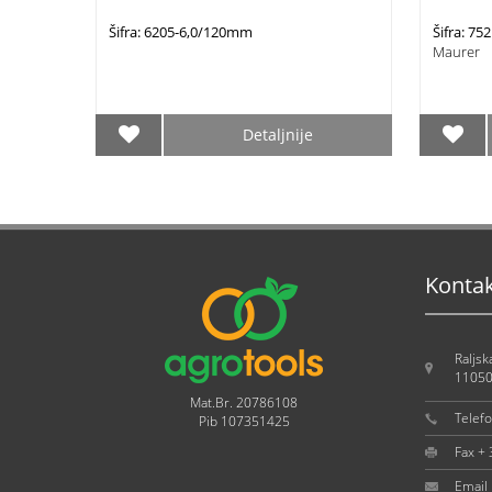
Šifra: 6205-6,0/120mm
Šifra: 7
Maurer
Detaljnije
Konta
Raljsk
11050
Mat.Br. 20786108
Telef
Pib 107351425
Fax +
Email 