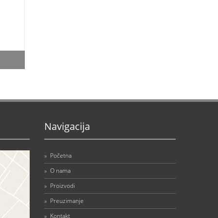
Navigacija
»
Početna
»
O nama
»
Proizvodi
»
Preuzimanje
»
Kontakt