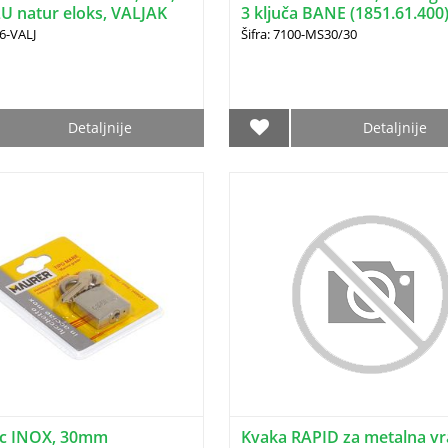
LU natur eloks, VALJAK
3 ključa BANE (1851.61.400
3341.00.218)
66-VALJ
Šifra: 7100-MS30/30
Detaljnije
Detaljnije
c INOX, 30mm
Kvaka RAPID za metalna vr