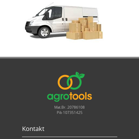
Mat.Br. 20786108
Pib 107351425
Kontakt