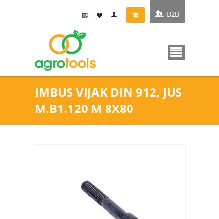
B2B
IMBUS VIJAK DIN 912, JUS
M.B1.120 M 8X80