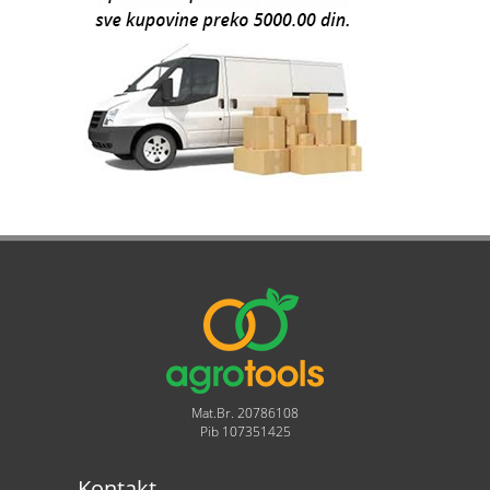
Mat.Br. 20786108
Pib 107351425
Kontakt