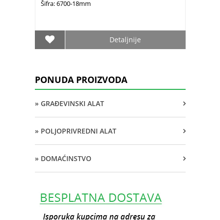
Šifra: 6700-18mm
Detaljnije
PONUDA PROIZVODA
» GRAĐEVINSKI ALAT
» POLJOPRIVREDNI ALAT
» DOMAĆINSTVO