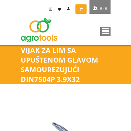
B2B
VIJAK ZA LIM SA
UPUŠTENOM GLAVOM
SAMOUREZUJUĆI
DIN7504P 3.9X32