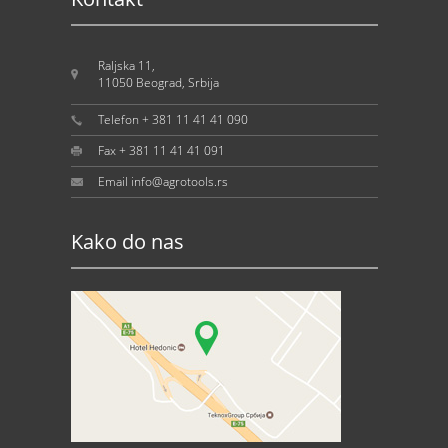
Raljska 11,
11050 Beograd, Srbija
Telefon + 381 11 41 41 090
Fax + 381 11 41 41 091
Email info@agrotools.rs
Kako do nas