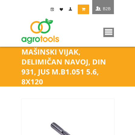
B2B
MAŠINSKI VIJAK,
DELIMIČAN NAVOJ, DIN
931, JUS M.B1.051 5.6,
8X120