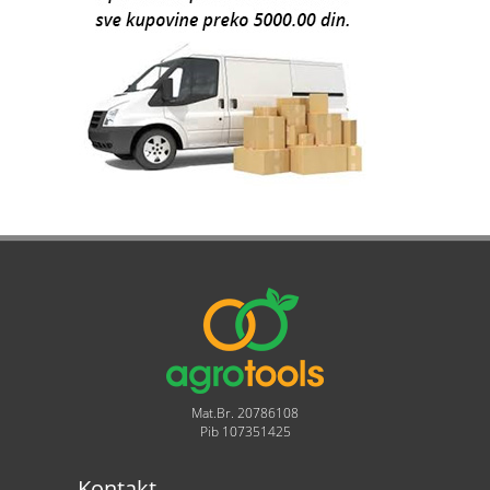
Mat.Br. 20786108
Pib 107351425
Kontakt