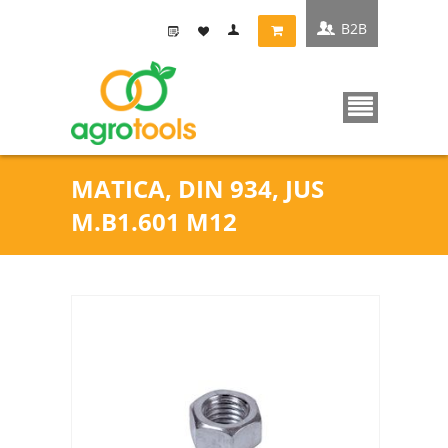
B2B
MATICA, DIN 934, JUS
M.B1.601 M12