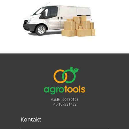
Mat.Br. 20786108
Pib 107351425
Kontakt